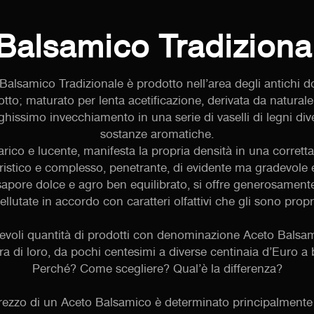
 Balsamico Tradizion
 Balsamico Tradizionale è prodotto nell’area degli antichi d
tto; maturato per lenta acetificazione, derivata da natural
issimo invecchiamento in una serie di vaselli di legni div
sostanze aromatiche.
rico e lucente, manifesta la propria densità in una corretta
istico e complesso, penetrante, di evidente ma gradevole 
e sapore dolce e agro ben equilibrato, si offre generosamen
ellutate in accordo con caratteri olfattivi che gli sono propr
evoli quantità di prodotti con denominazione Aceto Balsa
tra di loro, da pochi centesimi a diverse centinaia d’Euro a b
Perché? Come scegliere? Qual’è la differenza?
prezzo di un Aceto Balsamico è determinato principalmente