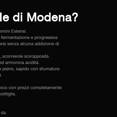
ale di Modena?
omini Estensi.
e fermentazione e progressiva
ersi senza alcuna addizione di
, scorrevole sciropposità.
ed armonica acidità.
te pieno, sapido con sfumature
i.
mico con prezzi completamente
ottiglia.
 da: