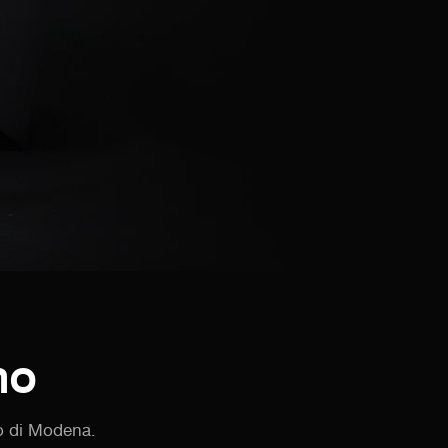
mo
co di Modena.