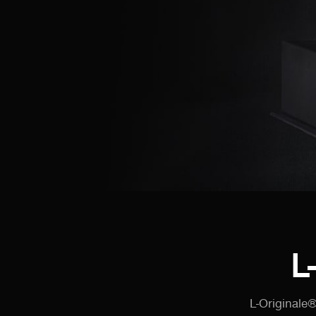
L
L-Originale®