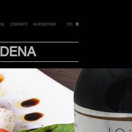
En
It
RE
CONTATTI
RIVENDITORI
ODENA