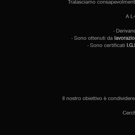
Tralasciamo consapevolmente 
A L
- Derivan
- Sono ottenuti da
lavorazio
- Sono certificati
I.G.
Il nostro obiettivo è condivide
Cerch