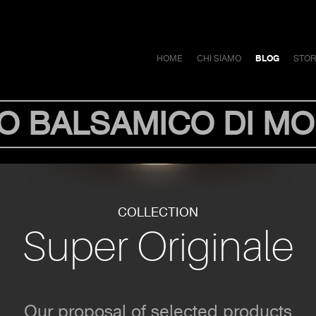
HOME
CHI SIAMO
BLOG
STO
O BALSAMICO DI M
COLLECTION
Super Originale
Our proposal of selected products